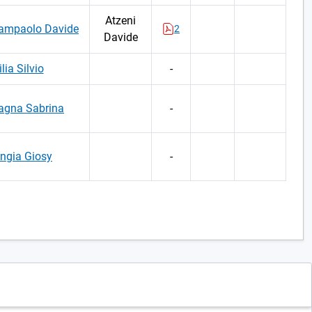
Atzeni
iampaolo Davide
2
Davide
lia Silvio
-
agna Sabrina
-
ngia Giosy
-