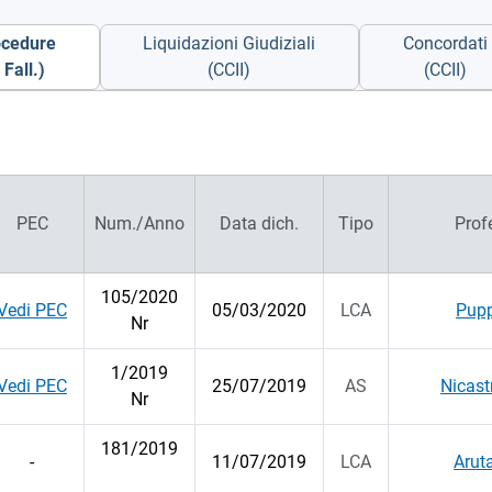
ocedure
Liquidazioni Giudiziali
Concordati
Fall.)
(CCII)
(CCII)
PEC
Num./Anno
Data dich.
Tipo
Prof
105/2020
Vedi PEC
05/03/2020
LCA
Pup
Nr
1/2019
Vedi PEC
25/07/2019
AS
Nicast
Nr
181/2019
-
11/07/2019
LCA
Arut